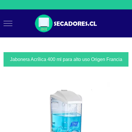
Mobile Menu Toggle
Jabonera Acrílica 400 ml para alto uso Origen Francia