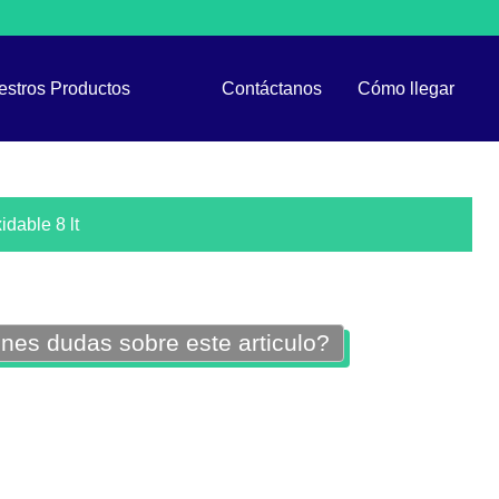
estros Productos
Contáctanos
Cómo llegar
dable 8 lt
nes dudas sobre este articulo?