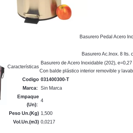
Basurero Pedal Acero Inox
Basurero Ac.Inox. 8 lts. 
Basurero de Acero Inoxidable (202), e=0,27 
Características
Con balde plástico interior removible y lava
Codigo
031400300-T
Marca:
Sin Marca
Empaque
4
(Un):
Peso Un.(Kg)
1,500
Vol.Un.(m3)
0,0217