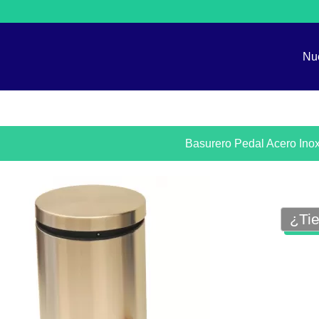
Nu
Basurero Pedal Acero Inoxi
¿Tie