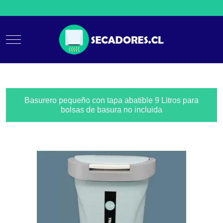
Mobile Menu Toggle
Basurero pequeño con tapa abatible 9 Litros para
bolsas de basura no incluida