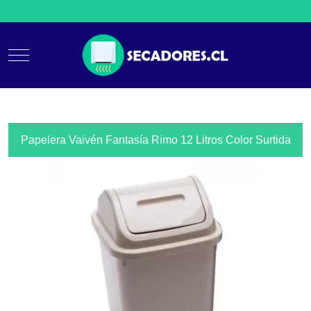
Mobile Menu Toggle
Papelera Vaivén Fantasía Rimo 12 Litros Color Surtida