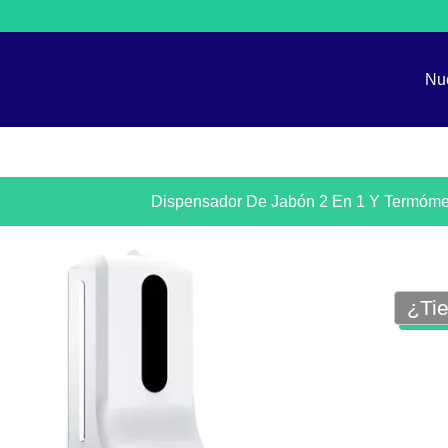
Nu
Dispensador De Jabón 2 En 1 Y Termóme
¿Tie