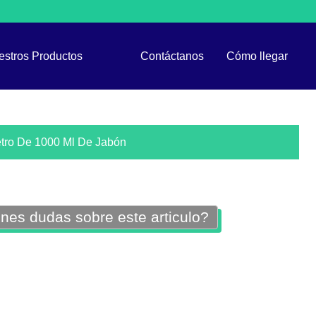
estros Productos
Contáctanos
Cómo llegar
tro De 1000 Ml De Jabón
nes dudas sobre este articulo?