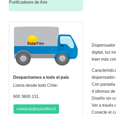
Purificadores de Aire
Dispensador d
digital, luz 
traer más co
Característic
dispensador 
Despachamos a todo el país
Con pantalla 
Llama desde todo Chile:
4 idiomas de 
600 3600 131.
Diseño sin co
Ver a través 
contacto@solarfilm.cl
Conecte el ca