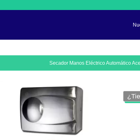
Nu
Secador Manos Eléctrico Automático Ace
¿Tie